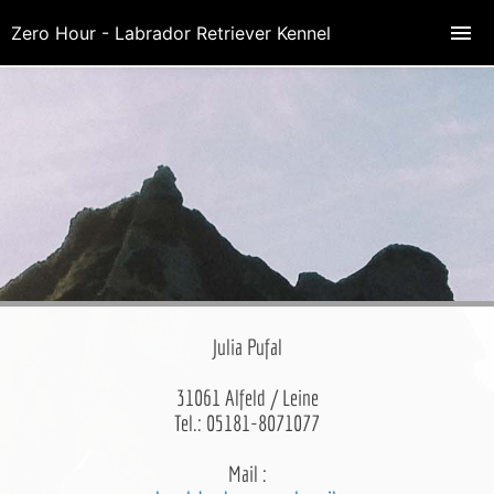
Zero Hour - Labrador Retriever Kennel
Julia Pufal
31061 Alfeld / Leine
Tel.: 05181-8071077
Mail :